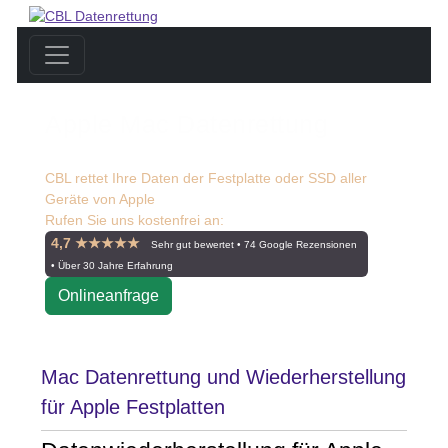
Apple Mac Datenrettung
CBL rettet Ihre Daten der Festplatte oder SSD aller
Geräte von Apple
Rufen Sie uns kostenfrei an:
☎ 0800 55 00 999
4,7 ★★★★★
Sehr gut bewertet • 74 Google Rezensionen
• Über 30 Jahre Erfahrung
Onlineanfrage
Mac Datenrettung und Wiederherstellung
für Apple Festplatten