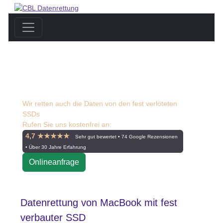
MacBook mit integrierter
SSD
Wir retten auch die Daten von den fest verlöteten
SSDs
Rufen Sie uns kostenfrei an:
☎ 0800 55 00 999
4,7 ★★★★★
Sehr gut bewertet • 74 Google Rezensionen
• Über 30 Jahre Erfahrung
Onlineanfrage
Datenrettung von MacBook mit fest
verbauter SSD