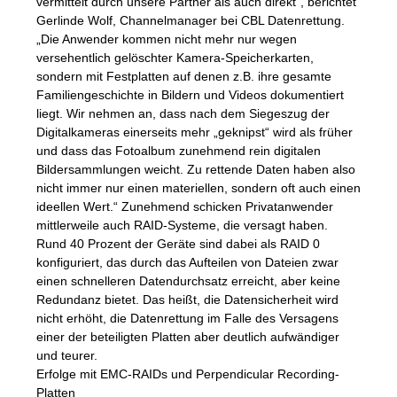
vermittelt durch unsere Partner als auch direkt“, berichtet
Gerlinde Wolf, Channelmanager bei
CBL
Datenrettung.
„Die Anwender kommen nicht mehr nur wegen
versehentlich gelöschter Kamera-Speicherkarten,
sondern mit Festplatten auf denen z.B. ihre gesamte
Familiengeschichte in Bildern und Videos dokumentiert
liegt. Wir nehmen an, dass nach dem Siegeszug der
Digitalkameras einerseits mehr „geknipst“ wird als früher
und dass das Fotoalbum zunehmend rein digitalen
Bildersammlungen weicht. Zu rettende Daten haben also
nicht immer nur einen materiellen, sondern oft auch einen
ideellen Wert.“ Zunehmend schicken Privatanwender
mittlerweile auch
RAID
-Systeme, die versagt haben.
Rund 40 Prozent der Geräte sind dabei als
RAID
0
konfiguriert, das durch das Aufteilen von Dateien zwar
einen schnelleren Datendurchsatz erreicht, aber keine
Redundanz bietet. Das heißt, die Datensicherheit wird
nicht erhöht, die Datenrettung im Falle des Versagens
einer der beteiligten Platten aber deutlich aufwändiger
und teurer.
Erfolge mit
EMC
-
RAID
s und Perpendicular Recording-
Platten