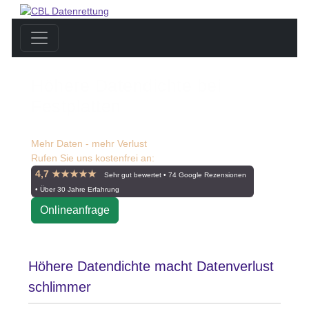
Höhere Datendichte bei
Festplatten
Mehr Daten - mehr Verlust
Rufen Sie uns kostenfrei an:
☎ 0800 55 00 999
4,7 ★★★★★
Sehr gut bewertet • 74 Google Rezensionen
• Über 30 Jahre Erfahrung
Onlineanfrage
Höhere Datendichte macht Datenverlust
schlimmer