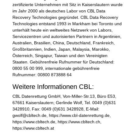
zertifizierte Unternehmen mit Sitz in Kaiserslautern wurde
im Jahr 2000 als deutsches Labor von
CBL
Data
Recovery Technologies gegründet.
CBL
Data Recovery
Technologies entstand 1993 in Markham bei Toronto und
unterhält heute ein weltweites Netzwerk von Labors,
Servicezentren und autorisierten Partnern in Argentinien,
Australien, Brasilien, China, Deutschland, Frankreich,
Großbritannien, Indien, Japan, Malaysia, Marokko,
Österreich, Singapur, Taiwan und den Vereinigten
Staaten. Gebührenfreie Rufnummer für Deutschland:
0800 55 00 999, internationale gebührenfreie
Rufnummer: 00800 873888 64
Weitere Informationen
CBL
:
CBL
Datenrettung GmbH, Von-Miller-Str.13, Büro E53,
67661 Kaiserslautern; Gerlinde Wolf, Tel. 0049 (0)631
3428910, Fax: 0049 (0)631 3428928, E-Mail:
gwolf@cbltech.de, https://www.cbl-datenrettung.de,
https://www.cbltech.de, https://www.cbltech.ch,
https://www.cbltech.at