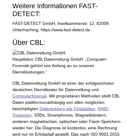
Weitere Informationen
FAST
-
DETECT
:
FAST
-
DETECT
GmbH, Inselkammerstr. 12, 82008
Unterhaching; https://www.fast-detect.de
Über
CBL
:
Hauptlabor
CBL
Datenrettung GmbH. „Computer-
Forensik gehört von Anfang an zu unseren
Dienstleistungen.“
CBL
Datenrettung GmbH ist einer der erfolgreichsten
deutschen Dienstleister für Datenrettung und
Computerforensik
. Mit proprietären Methoden stellt
CBL
Daten plattformunabhängig von allen möglichen
beschädigten
Datenträgern wie Festplatten
,
RAID
-
Systemen
,
SSD
s, Smartphones, Magnetbändern,
anderen magnetischen, optischen oder Flash-Speichern
wieder her. Die Diagnose ist kostenlos, eine Rechnung
wird nur im Erfolgsfall gestellt. Das nach
ISO
9001:2015