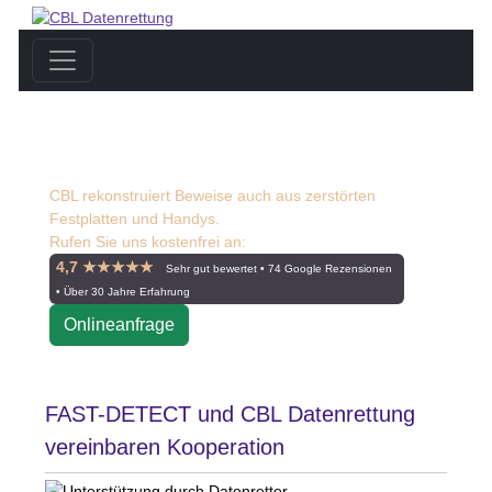
Fast Detect und CBL!
CBL rekonstruiert Beweise auch aus zerstörten
Festplatten und Handys.
Rufen Sie uns kostenfrei an:
☎ 0800 55 00 999
4,7 ★★★★★
Sehr gut bewertet • 74 Google Rezensionen
• Über 30 Jahre Erfahrung
Onlineanfrage
FAST-DETECT und CBL Datenrettung
vereinbaren Kooperation