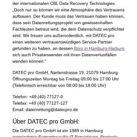
der internationalen
CBL
Data Recovery Technologies.
„Doch nur so können wir eine Atmosphäre des Vertrauens
aufbauen. Der Kunde muss das Vertrauen haben können,
dass sein Datenrettungsprojekt von gewissenhaften
Fachleuten betreut wird, die dem Datenschutz verpflichtet
sind. Wir freuen uns außerordentlich, mit
DATEC
pro
einen weiteren vertrauenswürdigen Service-Partner
gefunden zu haben, an dessen
Büro in Hamburg-Harburg
sich auch Privatanwender mit ihren Datenverlustfällen
wenden können.“
DATEC
pro GmbH, Nartenstrasse 19, 21079 Hamburg
Öffnungszeiten Montag bis Freitag 09:00 bis 17:00 Uhr
(Telefonisch erreichbar von 08:00 bis 18:00 Uhr)
Telefon: +49 (40) 77127-0
Telefax: +49 (40) 77127-127
Email: datenrettung@datecpro.de
Über
DATEC
pro GmbH:
Die
DATEC
pro GmbH ist ein 1989 in Hamburg
gegründetes Systemhaus für IT-Entwicklung, Strategie