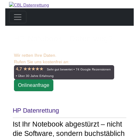
HP Notebook - Daten weg?
Wir retten Ihre Daten.
Rufen Sie uns kostenfrei an:
☎ 0800 55 00 999
4,7 ★★★★★
Sehr gut bewertet • 74 Google Rezensionen
• Über 30 Jahre Erfahrung
Onlineanfrage
HP Datenrettung
Ist Ihr Notebook abgestürzt – nicht
die Software, sondern buchstäblich