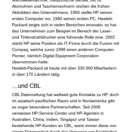
Atomuhren und Taschenrechnern reichen die frühen
Aktivitäten des Unternehmens. 1966 stellte HP seinen
ersten Computer vor, 1980 seinen ersten PC. Hewlett-
Packard zeigte sich in vielen Bereichen innovativ, so hat
das Unternehmen zum Beispiel im Bereich der Laser-
und Tintenstrahldrucker eine führende Rolle inne. 2002
stärkt HP seine Position als IT-Firma durch die Fusion mit
Compaq, welche zuvor 1998 einen anderen Computer-
Pionier, nämlich Digital Equipment Corporation
übernommen hatte.
Hewlett-Packard ist heute mit über 330.000 Mitarbeitern
in über 170 Ländern tätig.
…und
CBL
CBL
Datenrettung hat weltweit gute Kontakte zu HP, doch
im asiatisch-pazifischen Raum und in Nordamerika gibt
es sogar besondere Partnerschaften. Seit 2006
verweisen HP-Service-Center und HP-Agenten in
Australien, China, Indien, Singapur und Taiwan
bestehende HP-Kunden an
CBL
, wann immer diese von
einem Datenverlust durch das Versagen von Festplatten,